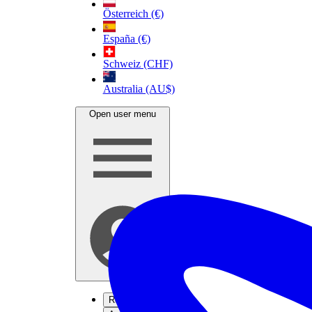
Österreich (€)
España (€)
Schweiz (CHF)
Australia (AU$)
Open user menu
Registrati