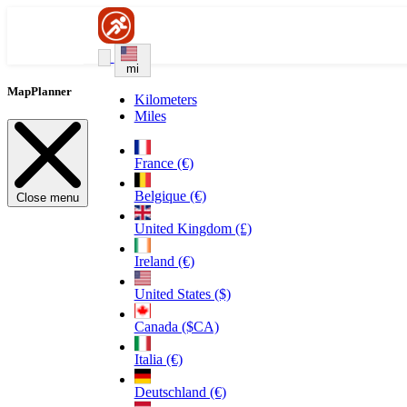
mi
MapPlanner
Kilometers
Miles
France (€)
Belgique (€)
Close menu
United Kingdom (£)
Ireland (€)
United States ($)
Canada ($CA)
Italia (€)
Deutschland (€)