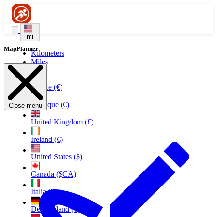
mi
MapPlanner
Kilometers
Miles
France (€)
Belgique (€)
Close menu
United Kingdom (£)
Ireland (€)
United States ($)
Canada ($CA)
Italia (€)
Deutschland (€)