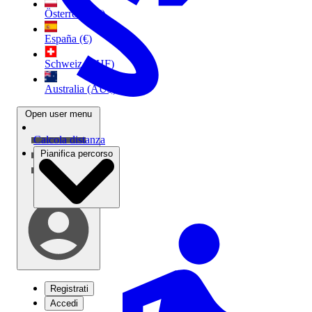
Österreich (€)
España (€)
Schweiz (CHF)
Australia (AU$)
Open user menu
Calcola distanza
Pianifica percorso
Registrati
Accedi