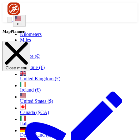
mi
MapPlanner
Kilometers
Miles
France (€)
Belgique (€)
Close menu
United Kingdom (£)
Ireland (€)
United States ($)
Canada ($CA)
Italia (€)
Deutschland (€)