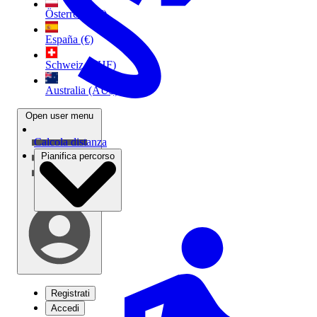
Österreich (€)
España (€)
Schweiz (CHF)
Australia (AU$)
Open user menu
Calcola distanza
Pianifica percorso
Registrati
Accedi