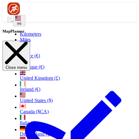
mi
MapPlanner
Kilometers
Miles
France (€)
Belgique (€)
Close menu
United Kingdom (£)
Ireland (€)
United States ($)
Canada ($CA)
Italia (€)
Deutschland (€)