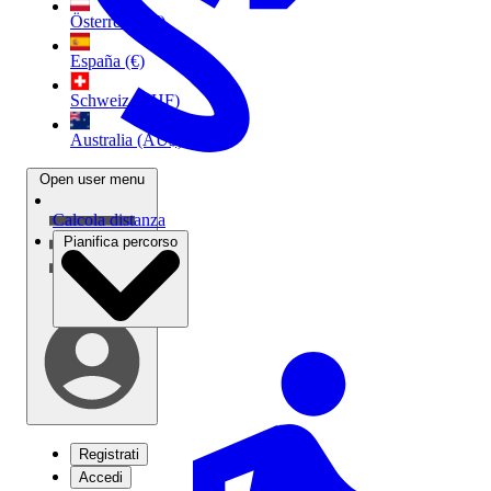
Österreich (€)
España (€)
Schweiz (CHF)
Australia (AU$)
Open user menu
Calcola distanza
Pianifica percorso
Registrati
Accedi