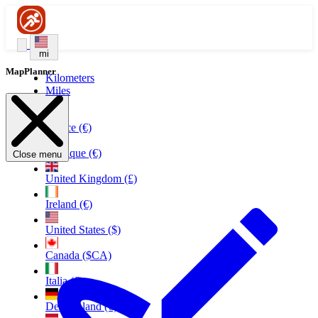
mi
MapPlanner
Kilometers
Miles
France (€)
Belgique (€)
Close menu
United Kingdom (£)
Ireland (€)
United States ($)
Canada ($CA)
Italia (€)
Deutschland (€)