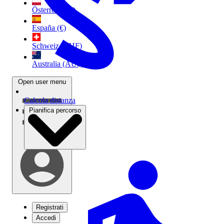
Österreich (€)
España (€)
Schweiz (CHF)
Australia (AU$)
Open user menu
Calcola distanza
Pianifica percorso
Registrati
Accedi