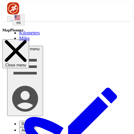
mi
MapPlanner
Kilometers
Miles
Open user menu
Close menu
Registrati
Accedi