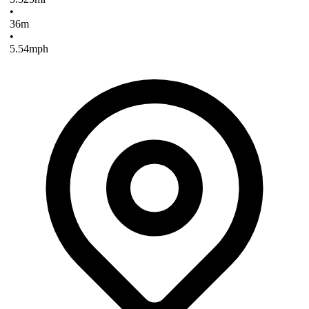
•
36
m
•
5.54
mph