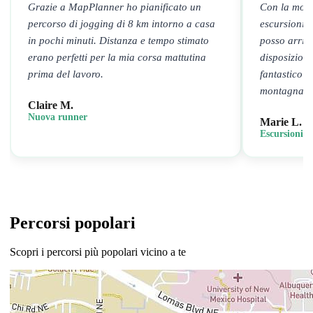
Grazie a MapPlanner ho pianificato un
Con la modal
percorso di jogging di 8 km intorno a casa
escursioni i
in pochi minuti. Distanza e tempo stimato
posso arriv
erano perfetti per la mia corsa mattutina
disposizion
prima del lavoro.
fantastico 
montagna.
Claire M.
Nuova runner
Marie L.
Escursionist
Percorsi popolari
Scopri i percorsi più popolari vicino a te