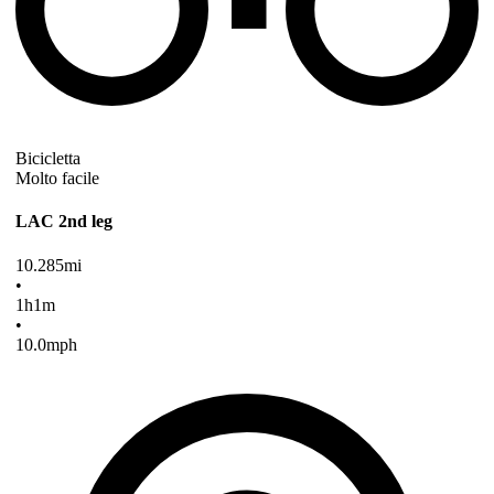
Bicicletta
Molto facile
LAC 2nd leg
10.285
mi
•
1
h
1
m
•
10.0
mph