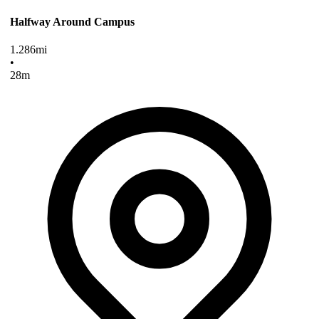
Halfway Around Campus
1.286
mi
•
28
m