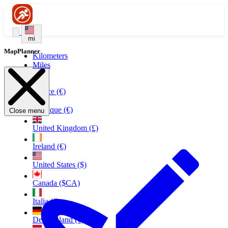
mi
MapPlanner
Kilometers
Miles
France (€)
Belgique (€)
Close menu
United Kingdom (£)
Ireland (€)
United States ($)
Canada ($CA)
Italia (€)
Deutschland (€)