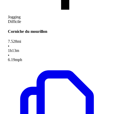
Jogging
Difficile
Corniche du mourillon
7.528
mi
•
1
h
13
m
•
6.19
mph