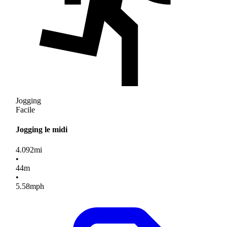
Jogging
Facile
Jogging le midi
4.092
mi
•
44
m
•
5.58
mph