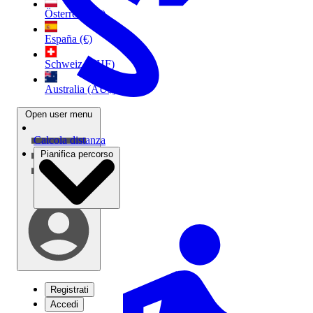
Österreich (€)
España (€)
Schweiz (CHF)
Australia (AU$)
Open user menu
Calcola distanza
Pianifica percorso
Registrati
Accedi