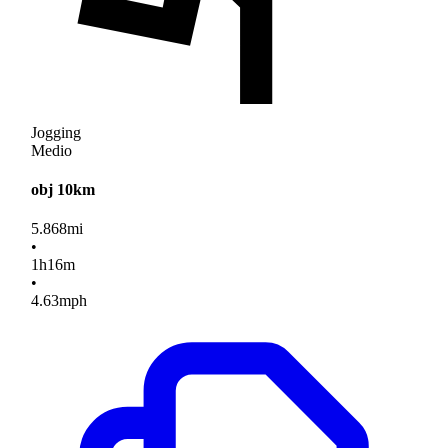
Jogging
Medio
obj 10km
5.868
mi
•
1
h
16
m
•
4.63
mph