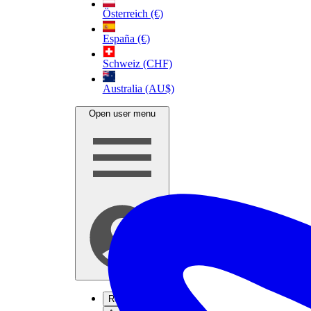
Österreich (€)
España (€)
Schweiz (CHF)
Australia (AU$)
Open user menu
Registrati