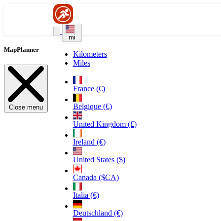
mi
MapPlanner
Kilometers
Miles
France (€)
Belgique (€)
Close menu
United Kingdom (£)
Ireland (€)
United States ($)
Canada ($CA)
Italia (€)
Deutschland (€)