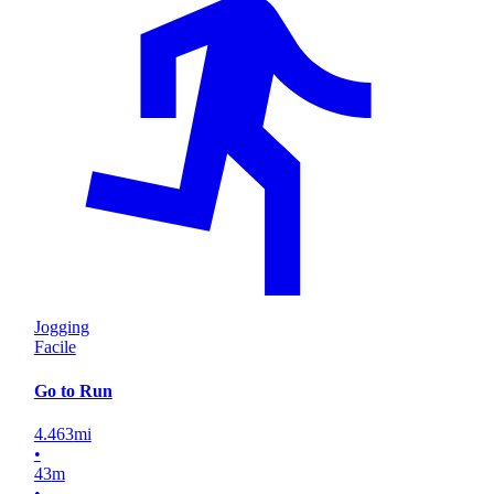
Jogging
Facile
Go to Run
4.463
mi
•
43
m
•