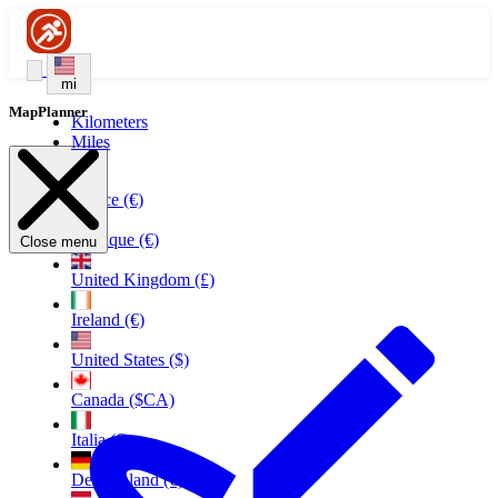
mi
MapPlanner
Kilometers
Miles
France (€)
Belgique (€)
Close menu
United Kingdom (£)
Ireland (€)
United States ($)
Canada ($CA)
Italia (€)
Deutschland (€)