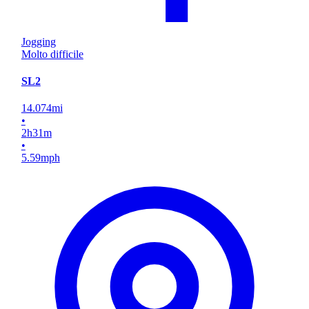
Jogging
Molto difficile
SL2
14.074
mi
•
2
h
31
m
•
5.59
mph