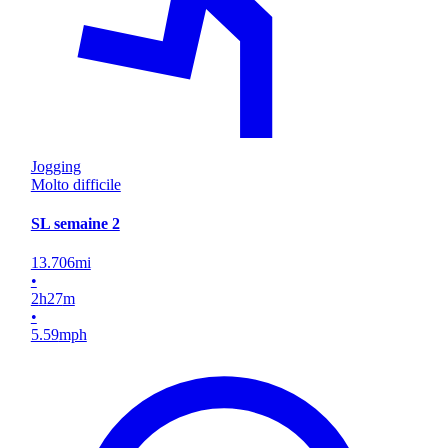
Jogging
Molto difficile
SL semaine 2
13.706
mi
•
2
h
27
m
•
5.59
mph