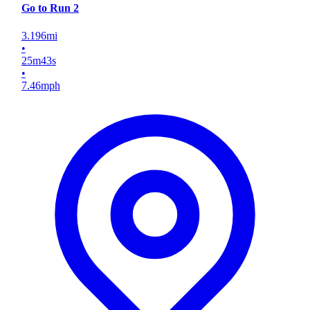
Go to Run 2
3.196
mi
•
25
m
43
s
•
7.46
mph