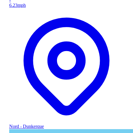
6.23
mph
Nord - Dunkerque