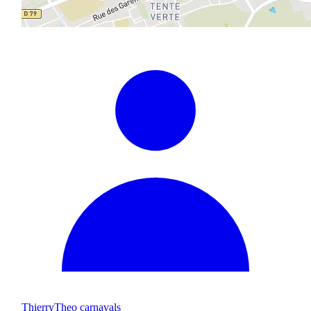
ThierryTheo carnavals