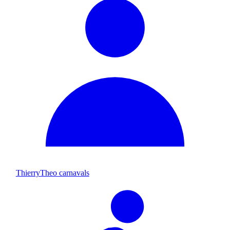
ThierryTheo carnavals