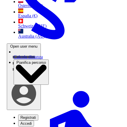
Österreich (€)
España (€)
Schweiz (CHF)
Australia (AU$)
Open user menu
Calcola distanza
Pianifica percorso
Registrati
Accedi