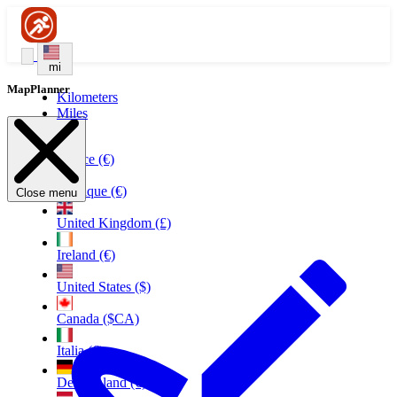
mi
MapPlanner
Kilometers
Miles
France (€)
Belgique (€)
Close menu
United Kingdom (£)
Ireland (€)
United States ($)
Canada ($CA)
Italia (€)
Deutschland (€)