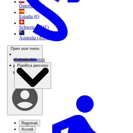
Österreich (€)
España (€)
Schweiz (CHF)
Australia (AU$)
Open user menu
Calcola distanza
Pianifica percorso
Registrati
Accedi