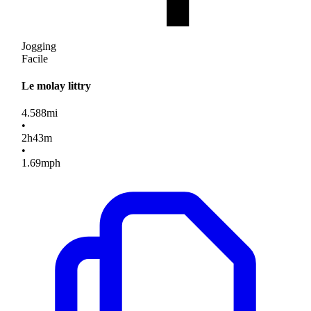
Jogging
Facile
Le molay littry
4.588
mi
•
2
h
43
m
•
1.69
mph