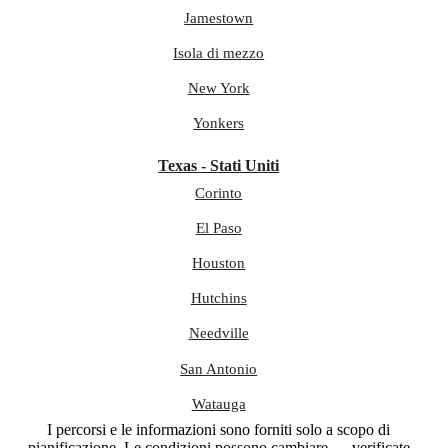
Jamestown
Isola di mezzo
New York
Yonkers
Texas - Stati Uniti
Corinto
El Paso
Houston
Hutchins
Needville
San Antonio
Watauga
I percorsi e le informazioni sono forniti solo a scopo di
pianificazione. Le condizioni possono cambiare — verificate