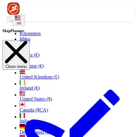
mi
MapPlanner
Kilometers
Miles
France (€)
Belgique (€)
Close menu
United Kingdom (£)
Ireland (€)
United States ($)
Canada ($CA)
Italia (€)
Deutschland (€)