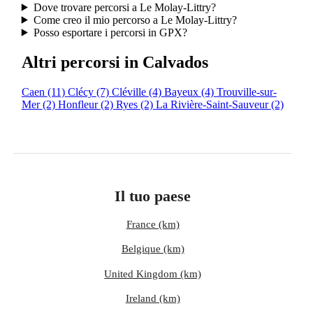
Dove trovare percorsi a Le Molay-Littry?
Come creo il mio percorso a Le Molay-Littry?
Posso esportare i percorsi in GPX?
Altri percorsi in Calvados
Caen
(11)
Clécy
(7)
Cléville
(4)
Bayeux
(4)
Trouville-sur-
Mer
(2)
Honfleur
(2)
Ryes
(2)
La Rivière-Saint-Sauveur
(2)
Il tuo paese
France (km)
Belgique (km)
United Kingdom (km)
Ireland (km)