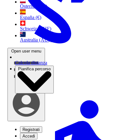
Österreich (€)
España (€)
Schweiz (CHF)
Australia (AU$)
Open user menu
Calcola distanza
Pianifica percorso
Registrati
Accedi