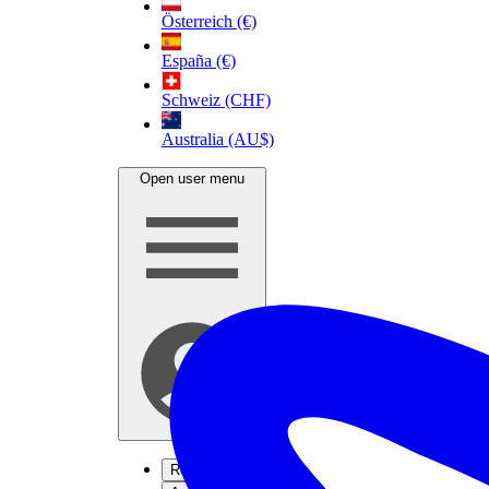
Österreich (€)
España (€)
Schweiz (CHF)
Australia (AU$)
Open user menu
Registrati