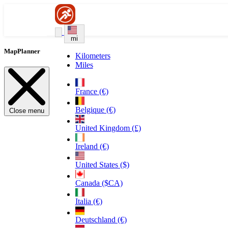
mi
MapPlanner
Kilometers
Miles
France (€)
Belgique (€)
Close menu
United Kingdom (£)
Ireland (€)
United States ($)
Canada ($CA)
Italia (€)
Deutschland (€)